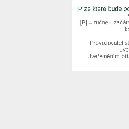
IP ze které bude o
P
[B] = tučné - začáte
k
Provozovatel s
uve
Uveřejněním přís